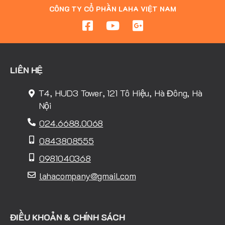
CÔNG TY CỔ PHẦN LAHA VIỆT NAM
LIÊN HỆ
T4, HUD3 Tower, 121 Tô Hiệu, Hà Đông, Hà
Nội
024.6688.0068
0843808555
0981040368
lahacompany@gmail.com
ĐIỀU KHOẢN & CHÍNH SÁCH