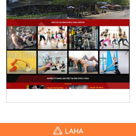
47468
CHI TIẾT
XEM THỰC TẾ