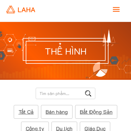
M
a
i
THỂ HÌNH
n
M
e
T
ì
n
m
Tất Cả
Bán hàng
Bất Động Sản
k
u
i
ế
Công ty
Du lịch
Giáo Dục