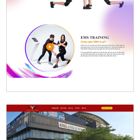
47399
CHI TIẾT
XEM THỰC TẾ