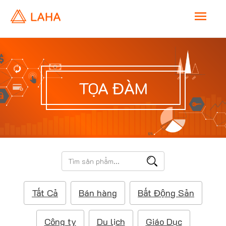
M
a
i
TỌA ĐÀM
n
M
e
T
ì
n
m
Tất Cả
Bán hàng
Bất Động Sản
k
u
i
ế
Công ty
Du lịch
Giáo Dục