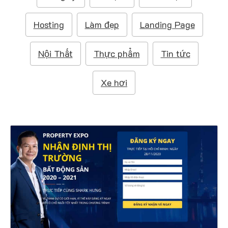
m
:
Hosting
Làm đẹp
Landing Page
Nội Thất
Thực phẩm
Tin tức
Xe hơi
4521