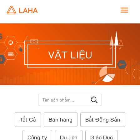
M
a
i
VẬT LIỆU
n
M
e
T
ì
n
m
Tất Cả
Bán hàng
Bất Động Sản
k
u
i
ế
Công ty
Du lịch
Giáo Dục