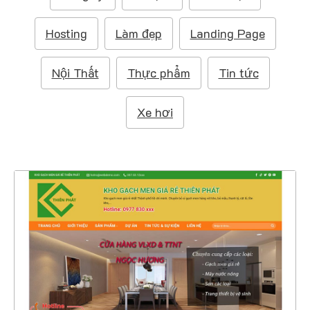
m
:
Hosting
Làm đẹp
Landing Page
Nội Thất
Thực phẩm
Tin tức
Xe hơi
47168