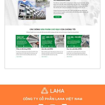
47414
CHI TIẾT
XEM THỰC TẾ
CÔNG TY CỔ PHẦN LAHA VIỆT NAM