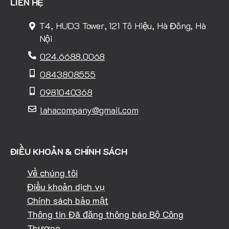
LIÊN HỆ
T4, HUD3 Tower, 121 Tô Hiệu, Hà Đông, Hà
Nội
024.6688.0068
0843808555
0981040368
lahacompany@gmail.com
ĐIỀU KHOẢN & CHÍNH SÁCH
Về chúng tôi
Điều khoản dịch vụ
Chính sách bảo mật
Thông tin Đã đăng thông báo Bộ Công
Thương