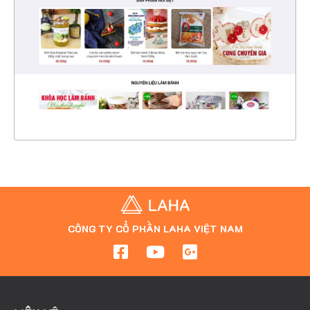
CHI TIẾT
XEM THỰC TẾ
CÔNG TY CỔ PHẦN LAHA VIỆT NAM