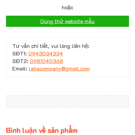
hoặc
Dùng thử website mẫu
Tư vấn chi tiết, vui lòng liên hệ:
SĐT1:
0943034334
SĐT2:
0981040368
Email:
lahacompany@gmail.com
Bình luận về sản phẩm