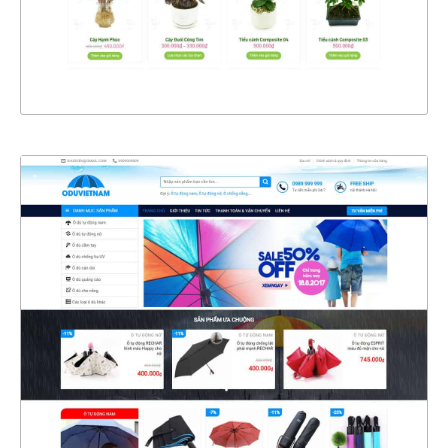
XEM THỰC TẾ
4324