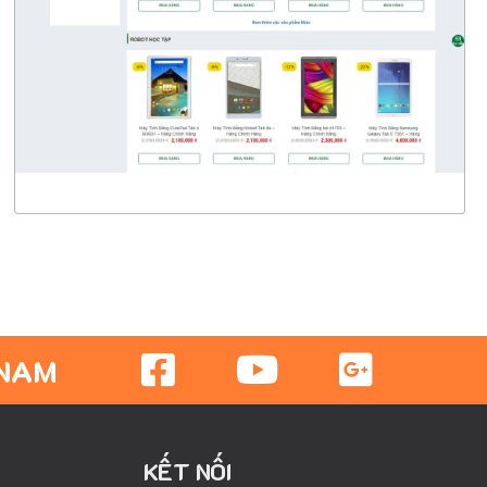
CHI TIẾT
XEM THỰC TẾ
 NAM
KẾT NỐI