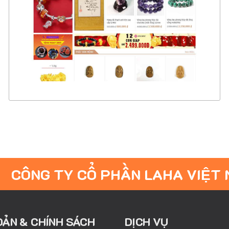
CHI TIẾT
XEM THỰC TẾ
CÔNG TY CỔ PHẦN LAHA VIỆT
OẢN & CHÍNH SÁCH
DỊCH VỤ