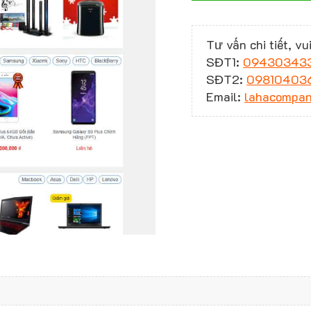
Tư vấn chi tiết, vui
SĐT1:
09430343
SĐT2:
09810403
Email:
lahacompa