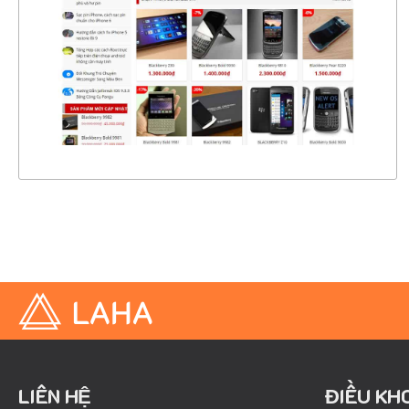
CHI TIẾT
XEM THỰC TẾ
LIÊN HỆ
ĐIỀU KH