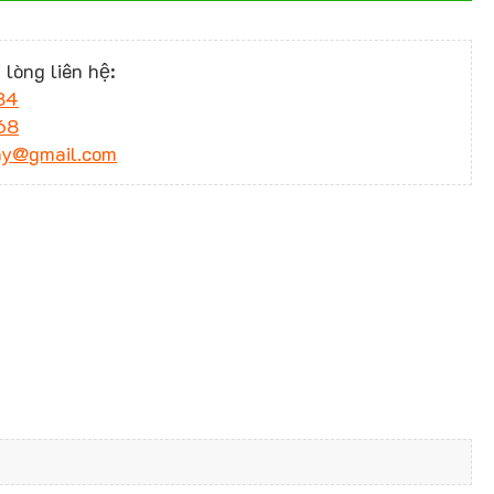
 lòng liên hệ:
34
68
ny@gmail.com