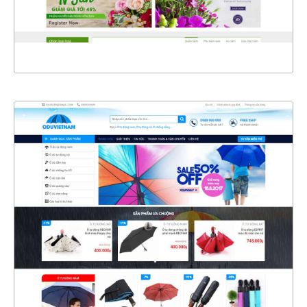
XEM THỰC TẾ
4324