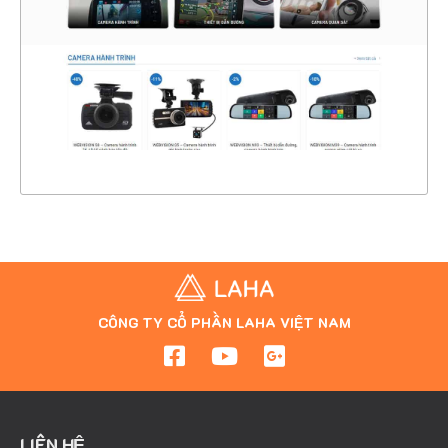
CHI TIẾT
XEM THỰC TẾ
CÔNG TY CỔ PHẦN LAHA VIỆT NAM
LIÊN HỆ