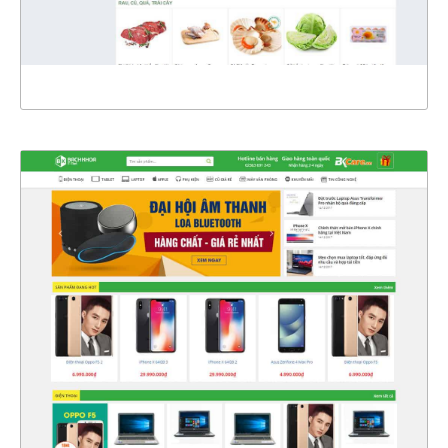
XEM THỰC TẾ
4327