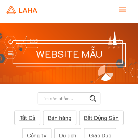
M
a
i
WEBSITE MẪU
n
M
e
T
ì
n
m
Tất Cả
Bán hàng
Bất Động Sản
k
u
i
ế
Công ty
Du lịch
Giáo Dục