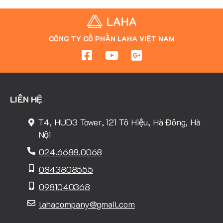
CÔNG TY CỔ PHẦN LAHA VIỆT NAM
LIÊN HỆ
T4, HUD3 Tower, 121 Tô Hiệu, Hà Đông, Hà
Nội
024.6688.0068
0843808555
0981040368
lahacompany@gmail.com