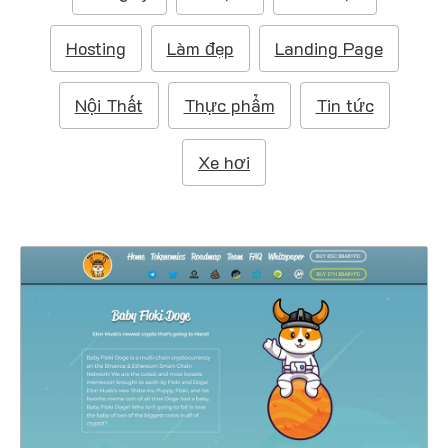
m
:
Hosting
Làm đẹp
Landing Page
Nội Thất
Thực phẩm
Tin tức
Xe hơi
47316