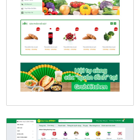
47195
CHI TIẾT
XEM THỰC TẾ