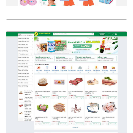
XEM THỰC TẾ
47111
CHI TIẾT