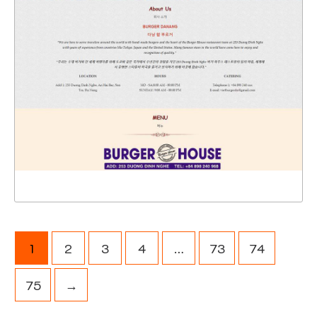
47114
CHI TIẾT
XEM THỰC TẾ
1
2
3
4
…
73
74
75
→