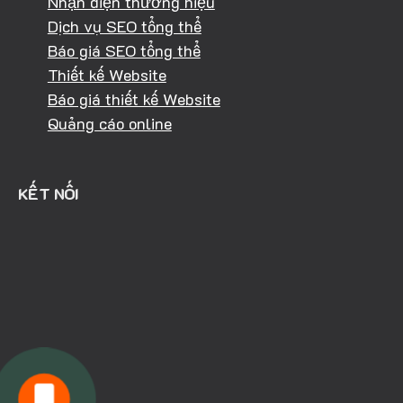
Nhận diện thương hiệu
Dịch vụ SEO tổng thể
Báo giá SEO tổng thể
Thiết kế Website
Báo giá thiết kế Website
Quảng cáo online
KẾT NỐI
HOTLINE: 0981.040.368