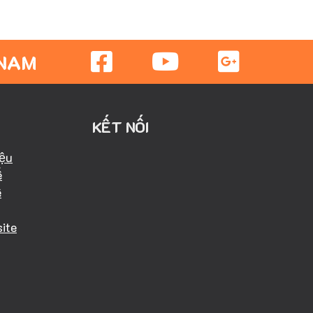
 NAM
KẾT NỐI
iệu
ể
ể
ite