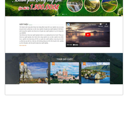
4786
CHI TIẾT
XEM THỰC TẾ