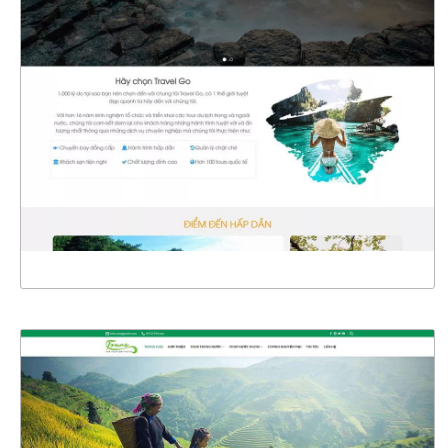
4639
CHI TIẾT
XEM THỰC TẾ