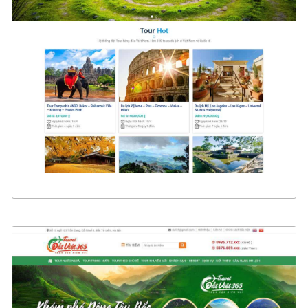
4420
CHI TIẾT
XEM THỰC TẾ