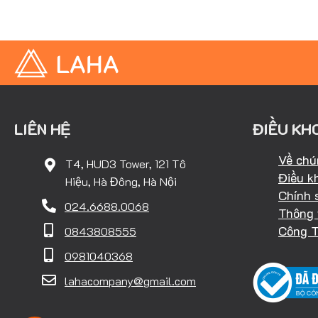
LIÊN HỆ
ĐIỀU KH
Về chú
T4, HUD3 Tower, 121 Tô
Điều k
Hiệu, Hà Đông, Hà Nội
Chính 
024.6688.0068
Thông 
Công 
0843808555
0981040368
lahacompany@gmail.com