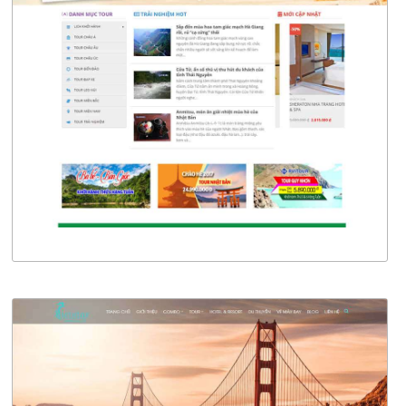
4640
CHI TIẾT
XEM THỰC TẾ