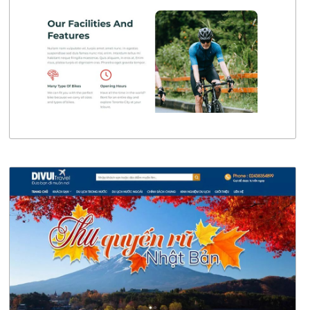
CHI TIẾT
XEM THỰC TẾ
4638