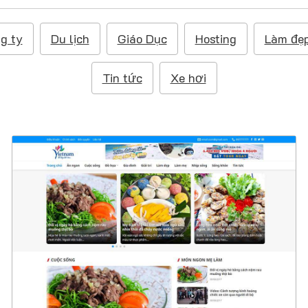
g ty
Du lịch
Giáo Dục
Hosting
Làm đẹ
Tin tức
Xe hơi
4725