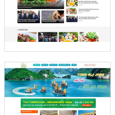
CHI TIẾT
XEM THỰC TẾ
4634