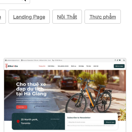
p
Landing Page
Nội Thất
Thực phẩm
47446