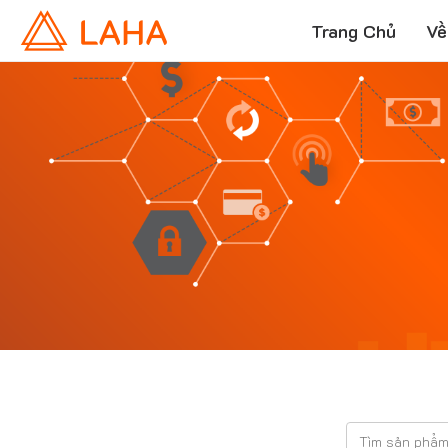
Trang Chủ
Về
T