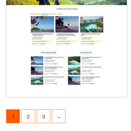
4728
CHI TIẾT
XEM THỰC TẾ
1
2
3
→