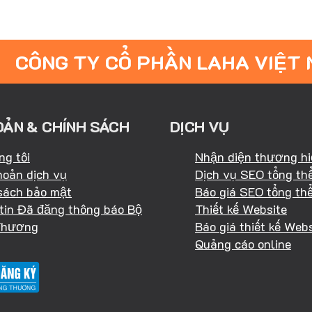
CÔNG TY CỔ PHẦN LAHA VIỆT
OẢN & CHÍNH SÁCH
DỊCH VỤ
ng tôi
Nhận diện thương h
hoản dịch vụ
Dịch vụ SEO tổng th
sách bảo mật
Báo giá SEO tổng th
tin Đã đăng thông báo Bộ
Thiết kế Website
Thương
Báo giá thiết kế Webs
Quảng cáo online