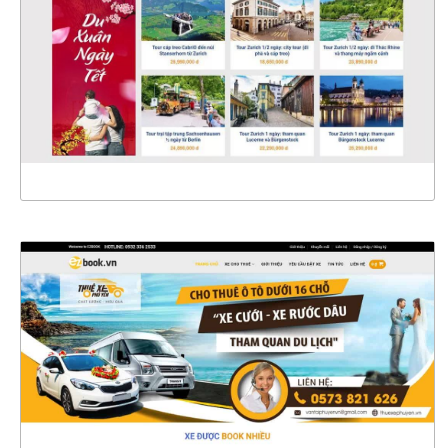
CHI TIẾT
XEM THỰC TẾ
4465