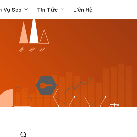
h Vụ Seo
Tin Tức
Liên Hệ