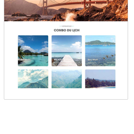
4787
CHI TIẾT
XEM THỰC TẾ