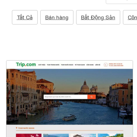
ì
m
Tất Cả
Bán hàng
Bất Động Sản
Côn
k
i
ế
m
:
4643