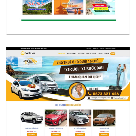
XEM THỰC TẾ
4465