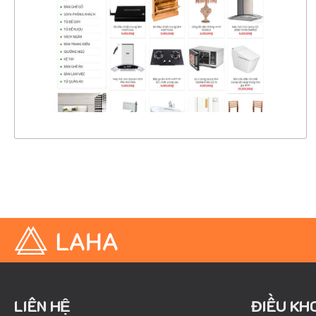
CHI TIẾT
XEM THỰC TẾ
LIÊN HỆ
ĐIỀU KH