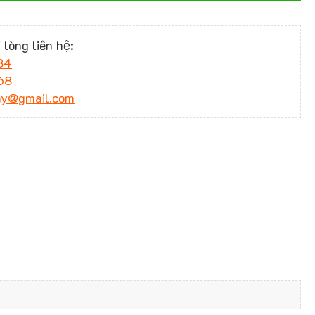
 lòng liên hệ:
34
68
ny@gmail.com