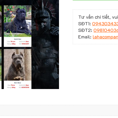
Tư vấn chi tiết, vui
SĐT1:
09430343
SĐT2:
09810403
Email:
lahacompa