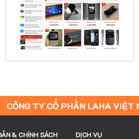
CHI TIẾT
XEM THỰC TẾ
CÔNG TY CỔ PHẦN LAHA VIỆT
OẢN & CHÍNH SÁCH
DỊCH VỤ