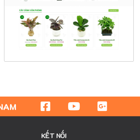
CHI TIẾT
XEM THỰC TẾ
 NAM
KẾT NỐI