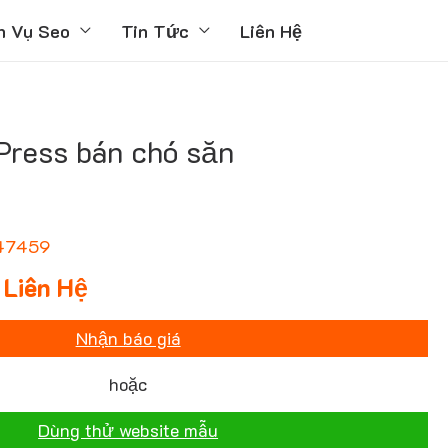
h Vụ Seo
Tin Tức
Liên Hệ
ress bán chó săn
47459
Liên Hệ
Nhận báo giá
hoặc
Dùng thử website mẫu