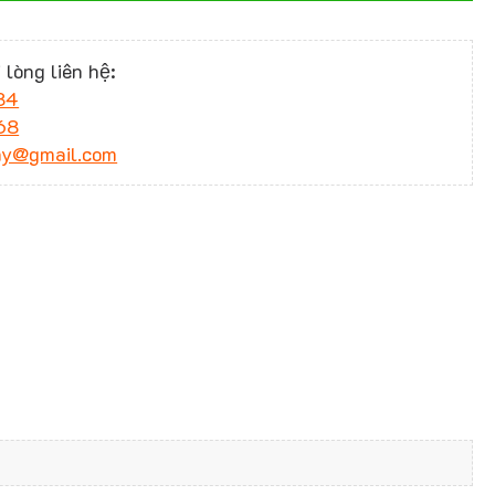
 lòng liên hệ:
34
68
ny@gmail.com