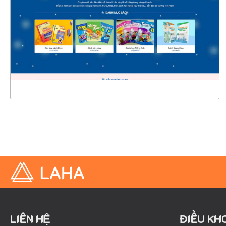
CHI TIẾT
XEM THỰC TẾ
LIÊN HỆ
ĐIỀU KH