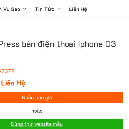
h Vụ Seo
Tin Tức
Liên Hệ
ress bán điện thoại Iphone 03
47377
Liên Hệ
Nhận báo giá
hoặc
Dùng thử website mẫu