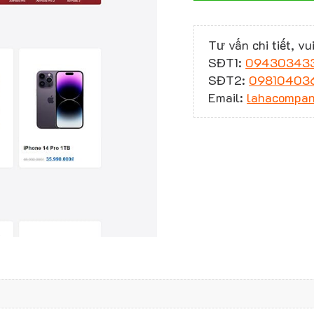
Tư vấn chi tiết, vui
SĐT1:
09430343
SĐT2:
09810403
Email:
lahacompa