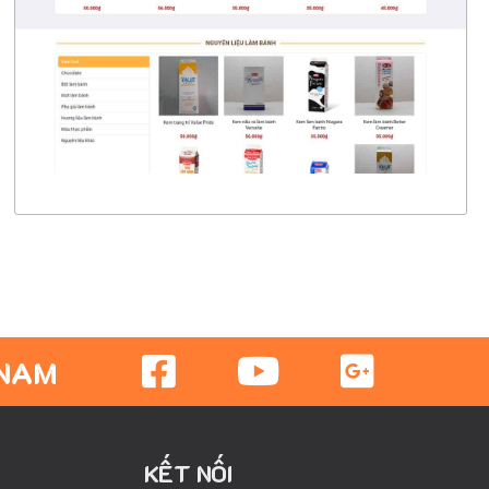
CHI TIẾT
XEM THỰC TẾ
 NAM
KẾT NỐI