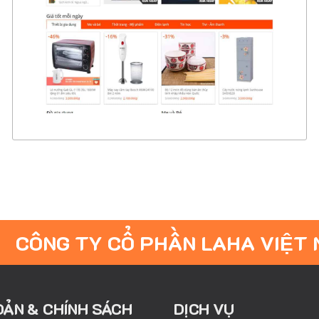
CHI TIẾT
XEM THỰC TẾ
CÔNG TY CỔ PHẦN LAHA VIỆT
OẢN & CHÍNH SÁCH
DỊCH VỤ