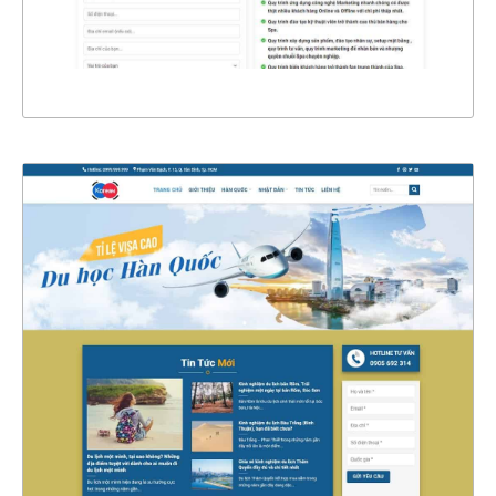
XEM THỰC TẾ
4610