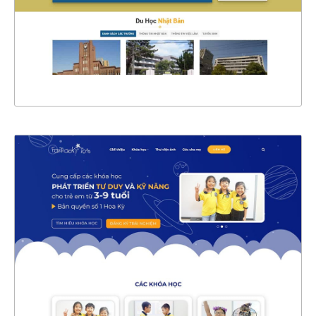
CHI TIẾT
XEM THỰC TẾ
47173