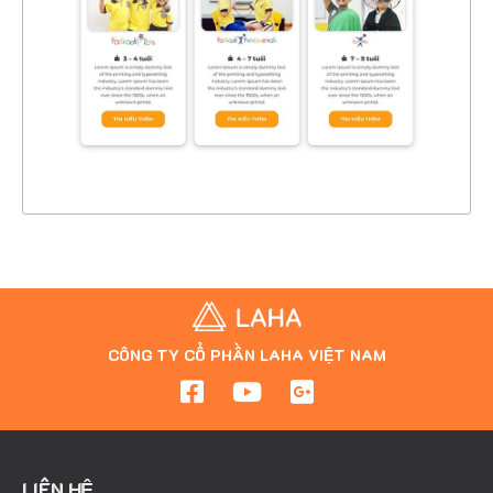
CHI TIẾT
XEM THỰC TẾ
CÔNG TY CỔ PHẦN LAHA VIỆT NAM
LIÊN HỆ