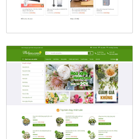
XEM THỰC TẾ
4368