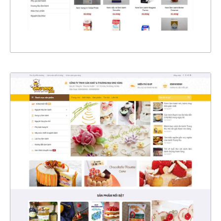
XEM THỰC TẾ
4343