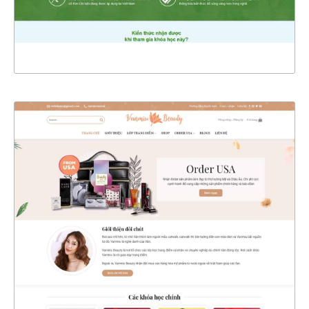
XEM THỰC TẾ
4362