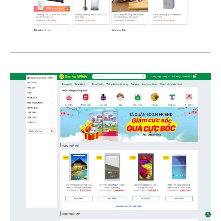
XEM THỰC TẾ
4326