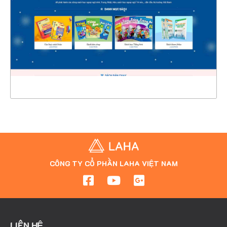
CHI TIẾT
XEM THỰC TẾ
CÔNG TY CỔ PHẦN LAHA VIỆT NAM
LIÊN HỆ