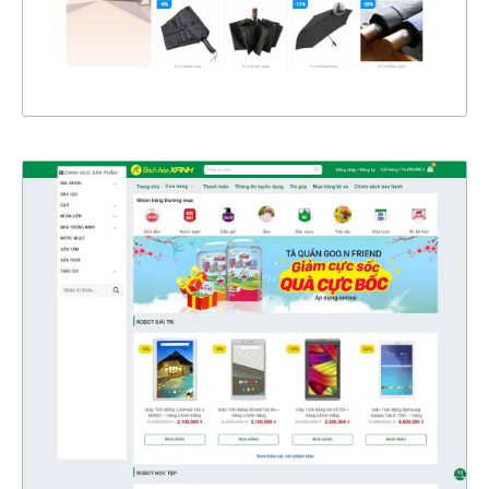
XEM THỰC TẾ
4326