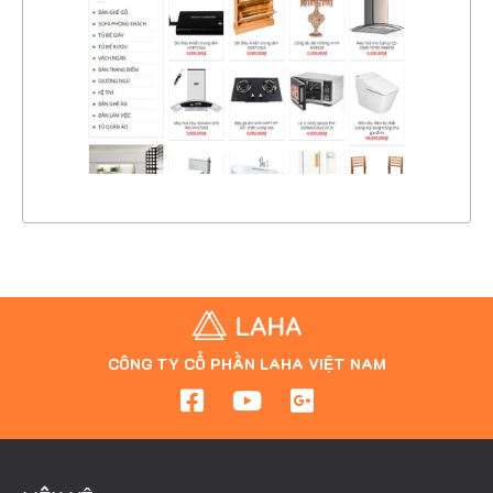
CHI TIẾT
XEM THỰC TẾ
CÔNG TY CỔ PHẦN LAHA VIỆT NAM