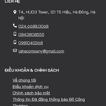
LIÊN HỆ
T4, HUD3 Tower, 121 Tô Hiệu, Hà Đông, Hà
Nội
024.6688.0068
0843808555
0981040368
lahacompany@gmail.com
ĐIỀU KHOẢN & CHÍNH SÁCH
Về chúng tôi
Điều khoản dịch vụ
Chính sách bảo mật
Thông tin Đã đăng thông báo Bộ Công
Thương