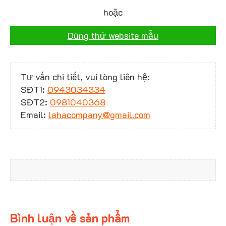
hoặc
Dùng thử website mẫu
Tư vấn chi tiết, vui lòng liên hệ:
SĐT1:
0943034334
SĐT2:
0981040368
Email:
lahacompany@gmail.com
Bình luận về sản phẩm