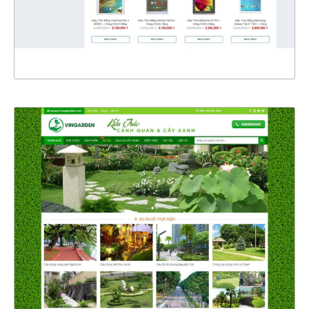
XEM THỰC TẾ
4352