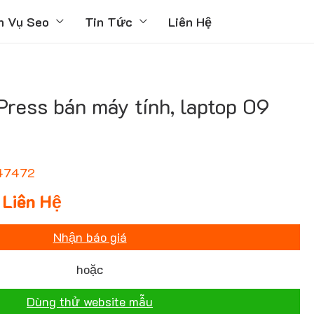
h Vụ Seo
Tin Tức
Liên Hệ
ess bán máy tính, laptop 09
47472
Liên Hệ
Nhận báo giá
hoặc
Dùng thử website mẫu