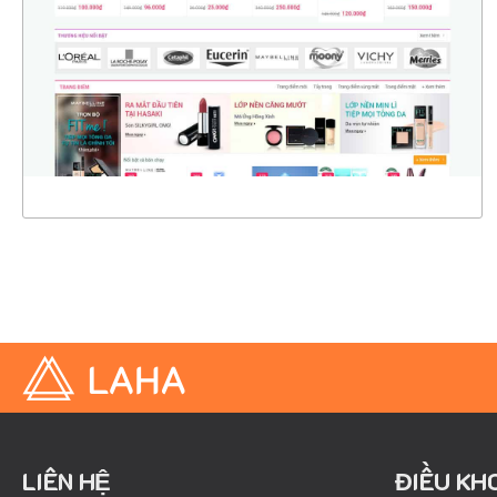
CHI TIẾT
XEM THỰC TẾ
LIÊN HỆ
ĐIỀU KH