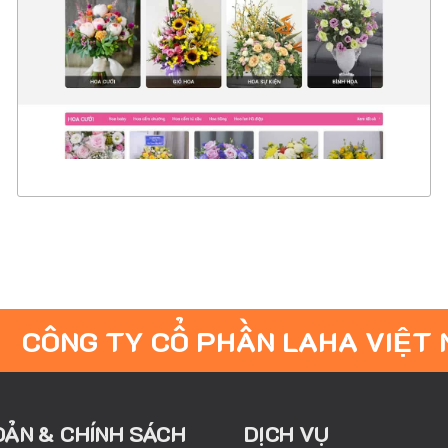
CHI TIẾT
XEM THỰC TẾ
CÔNG TY CỔ PHẦN LAHA VIỆT
OẢN & CHÍNH SÁCH
DỊCH VỤ