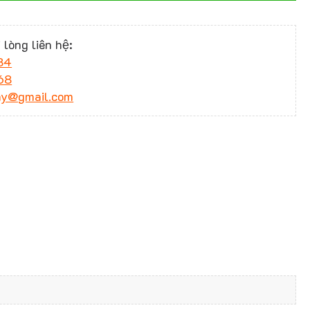
 lòng liên hệ:
34
68
ny@gmail.com