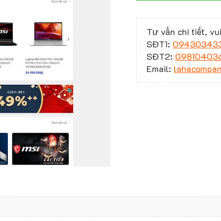
Tư vấn chi tiết, vui
SĐT1:
09430343
SĐT2:
09810403
Email:
lahacompa