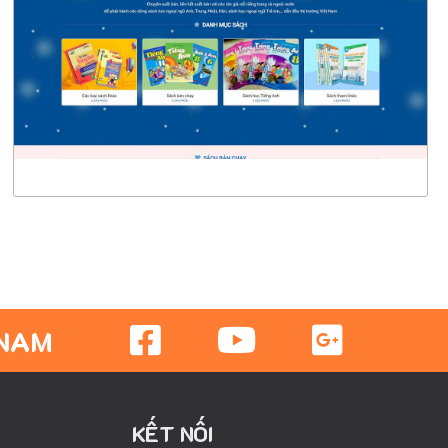
CHI TIẾT
XEM THỰC TẾ
 NAM
KẾT NỐI