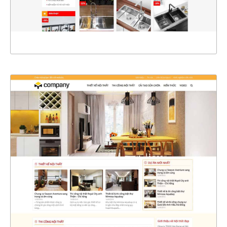
XEM THỰC TẾ
4401