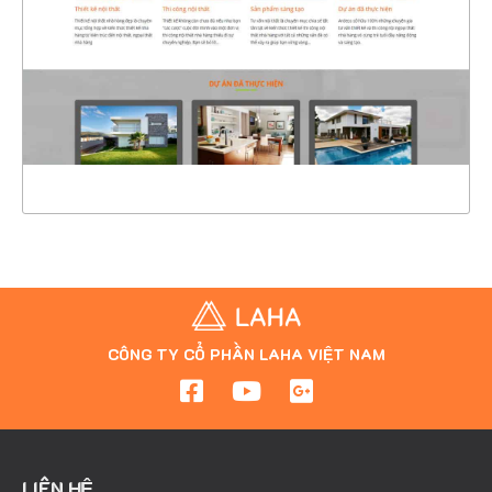
CHI TIẾT
XEM THỰC TẾ
CÔNG TY CỔ PHẦN LAHA VIỆT NAM
LIÊN HỆ