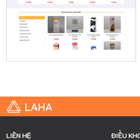
CHI TIẾT
XEM THỰC TẾ
LIÊN HỆ
ĐIỀU KH