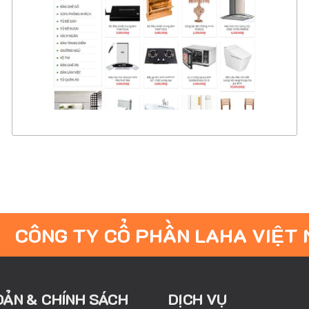
CHI TIẾT
XEM THỰC TẾ
CÔNG TY CỔ PHẦN LAHA VIỆT
OẢN & CHÍNH SÁCH
DỊCH VỤ