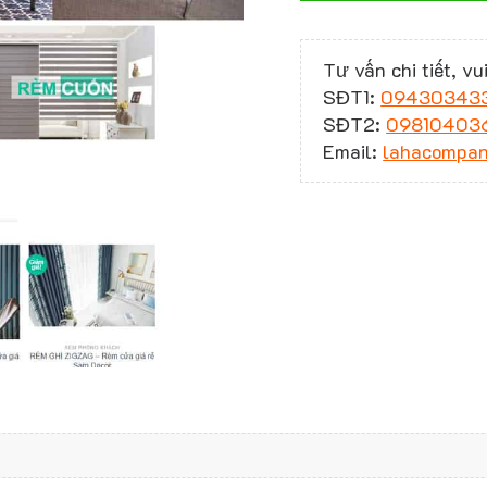
Tư vấn chi tiết, vui
SĐT1:
09430343
SĐT2:
09810403
Email:
lahacompa