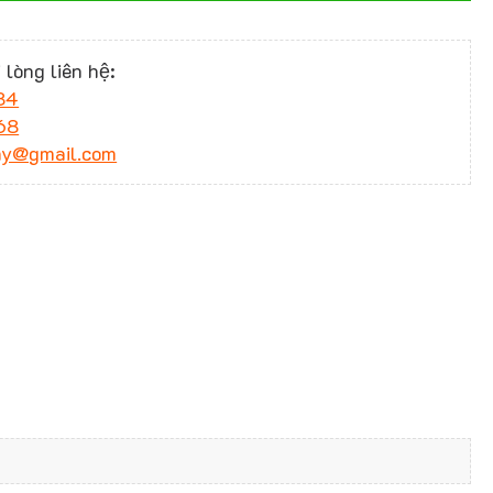
 lòng liên hệ:
34
68
ny@gmail.com