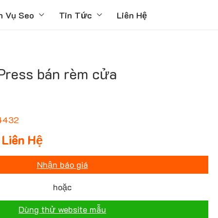
h Vụ Seo
Tin Tức
Liên Hệ
ress bán rèm cửa
4432
Liên Hệ
Nhận báo giá
hoặc
Dùng thử website mẫu