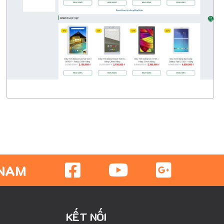
CHI TIẾT
XEM THỰC TẾ
 NAM
KẾT NỐI