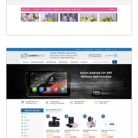
XEM THỰC TẾ
4346