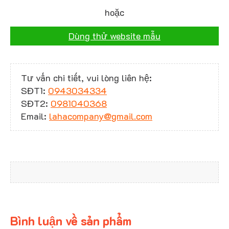
hoặc
Dùng thử website mẫu
Tư vấn chi tiết, vui lòng liên hệ:
SĐT1:
0943034334
SĐT2:
0981040368
Email:
lahacompany@gmail.com
Bình luận về sản phẩm