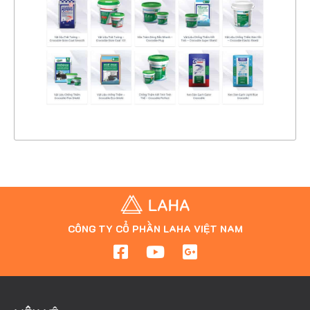
CHI TIẾT
XEM THỰC TẾ
CÔNG TY CỔ PHẦN LAHA VIỆT NAM