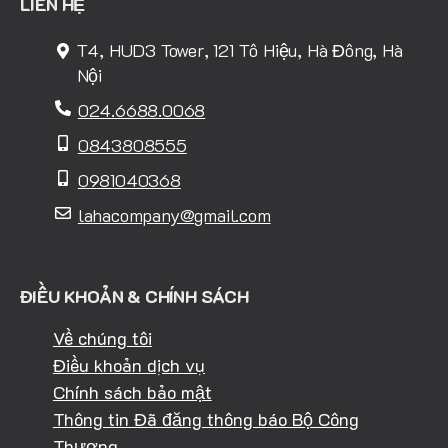
LIÊN HỆ
T4, HUD3 Tower, 121 Tô Hiệu, Hà Đông, Hà
Nội
024.6688.0068
0843808555
0981040368
lahacompany@gmail.com
ĐIỀU KHOẢN & CHÍNH SÁCH
Về chúng tôi
Điều khoản dịch vụ
Chính sách bảo mật
Thông tin Đã đăng thông báo Bộ Công
Thương