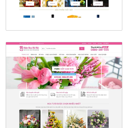
XEM THỰC TẾ
4369