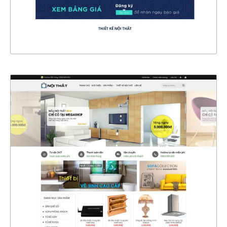
XEM THỰC TẾ
4370