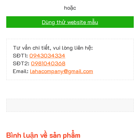
hoặc
Dùng thử website mẫu
Tư vấn chi tiết, vui lòng liên hệ:
SĐT1:
0943034334
SĐT2:
0981040368
Email:
lahacompany@gmail.com
Bình luận về sản phẩm