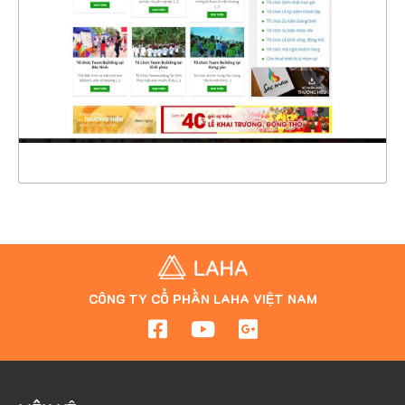
CHI TIẾT
XEM THỰC TẾ
CÔNG TY CỔ PHẦN LAHA VIỆT NAM