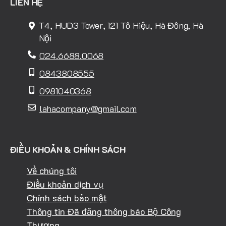
LIÊN HỆ
T4, HUD3 Tower, 121 Tô Hiệu, Hà Đông, Hà
Nội
024.6688.0068
0843808555
0981040368
lahacompany@gmail.com
ĐIỀU KHOẢN & CHÍNH SÁCH
Về chúng tôi
Điều khoản dịch vụ
Chính sách bảo mật
Thông tin Đã đăng thông báo Bộ Công
Thương