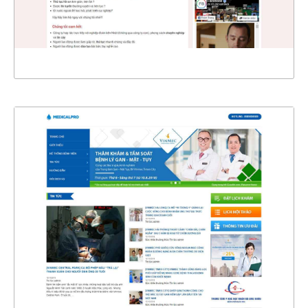
XEM THỰC TẾ
4338