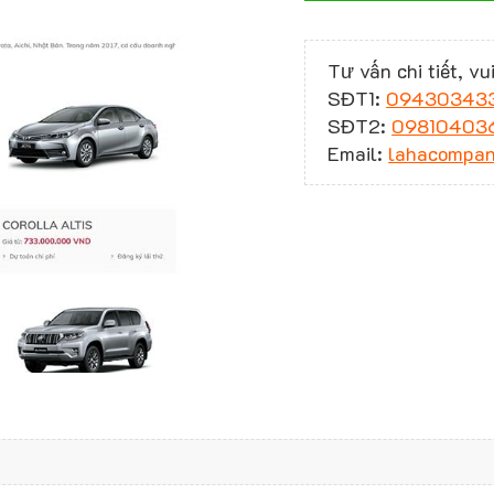
Tư vấn chi tiết, vui
SĐT1:
09430343
SĐT2:
09810403
Email:
lahacompa