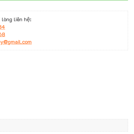
 lòng liên hệ:
34
68
ny@gmail.com