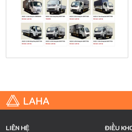
CHI TIẾT
XEM THỰC TẾ
LIÊN HỆ
ĐIỀU KH