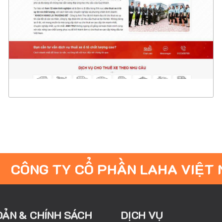
CHI TIẾT
XEM THỰC TẾ
CÔNG TY CỔ PHẦN LAHA VIỆT
OẢN & CHÍNH SÁCH
DỊCH VỤ