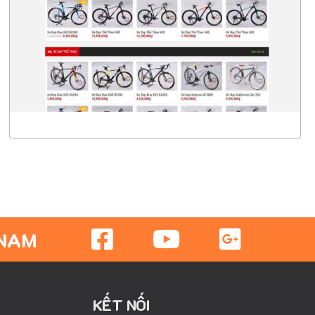
CHI TIẾT
XEM THỰC TẾ
 NAM
KẾT NỐI