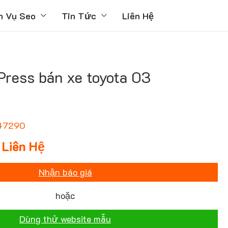
h Vụ Seo
Tin Tức
Liên Hệ
ress bán xe toyota 03
47290
Liên Hệ
Nhận báo giá
hoặc
Dùng thử website mẫu