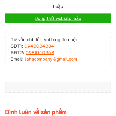
hoặc
Dùng thử website mẫu
Tư vấn chi tiết, vui lòng liên hệ:
SĐT1:
0943034334
SĐT2:
0981040368
Email:
lahacompany@gmail.com
Bình luận về sản phẩm