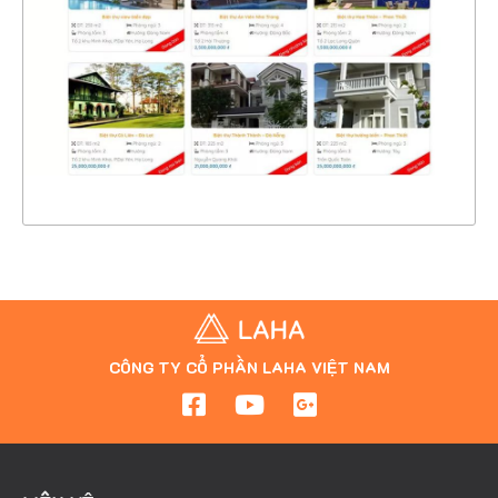
CHI TIẾT
XEM THỰC TẾ
CÔNG TY CỔ PHẦN LAHA VIỆT NAM