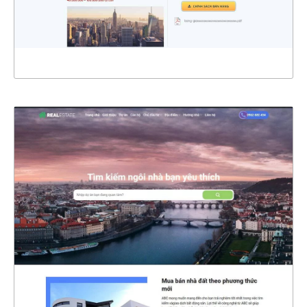
XEM THỰC TẾ
4667