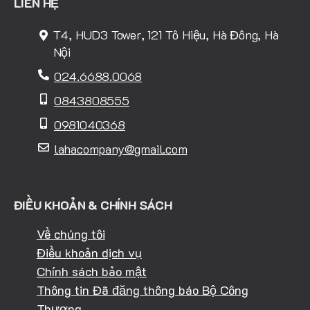
LIÊN HỆ
T4, HUD3 Tower, 121 Tô Hiệu, Hà Đông, Hà
Nội
024.6688.0068
0843808555
0981040368
lahacompany@gmail.com
ĐIỀU KHOẢN & CHÍNH SÁCH
Về chúng tôi
Điều khoản dịch vụ
Chính sách bảo mật
Thông tin Đã đăng thông báo Bộ Công
Thương