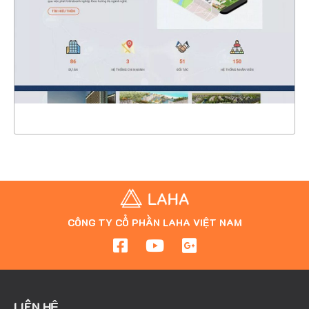
CHI TIẾT
XEM THỰC TẾ
CÔNG TY CỔ PHẦN LAHA VIỆT NAM
LIÊN HỆ