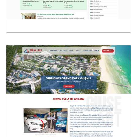
XEM THỰC TẾ
4710