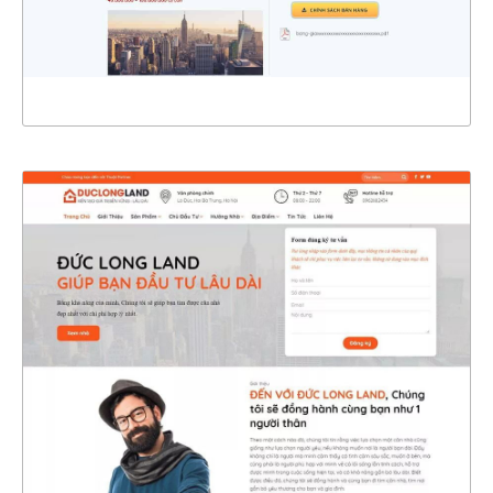
XEM THỰC TẾ
4668