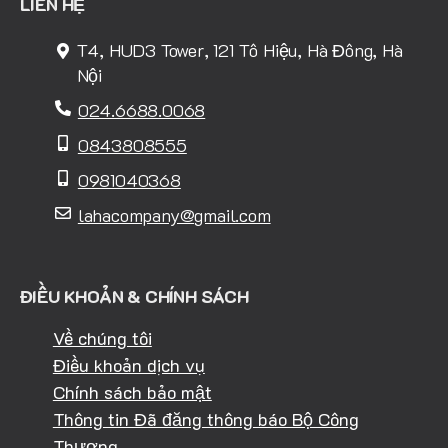
LIÊN HỆ
T4, HUD3 Tower, 121 Tô Hiệu, Hà Đông, Hà
Nội
024.6688.0068
0843808555
0981040368
lahacompany@gmail.com
ĐIỀU KHOẢN & CHÍNH SÁCH
Về chúng tôi
Điều khoản dịch vụ
Chính sách bảo mật
Thông tin Đã đăng thông báo Bộ Công
Thương