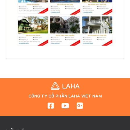
CHI TIẾT
XEM THỰC TẾ
CÔNG TY CỔ PHẦN LAHA VIỆT NAM