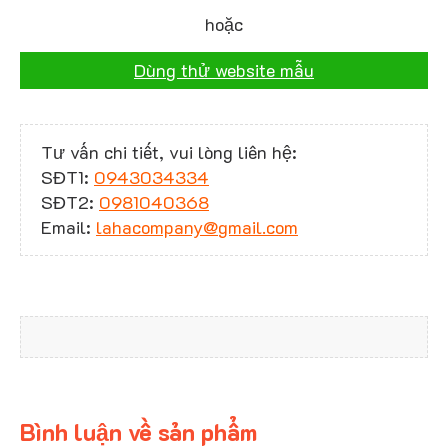
hoặc
Dùng thử website mẫu
Tư vấn chi tiết, vui lòng liên hệ:
SĐT1:
0943034334
SĐT2:
0981040368
Email:
lahacompany@gmail.com
Bình luận về sản phẩm