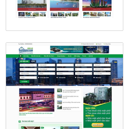
XEM THỰC TẾ
4641