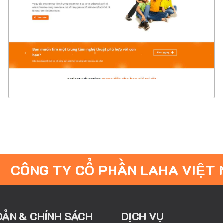
CHI TIẾT
XEM THỰC TẾ
CÔNG TY CỔ PHẦN LAHA VIỆT
OẢN & CHÍNH SÁCH
DỊCH VỤ