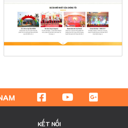
CHI TIẾT
XEM THỰC TẾ
 NAM
KẾT NỐI