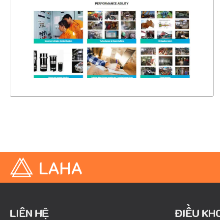
CHI TIẾT
XEM THỰC TẾ
LIÊN HỆ
ĐIỀU KH