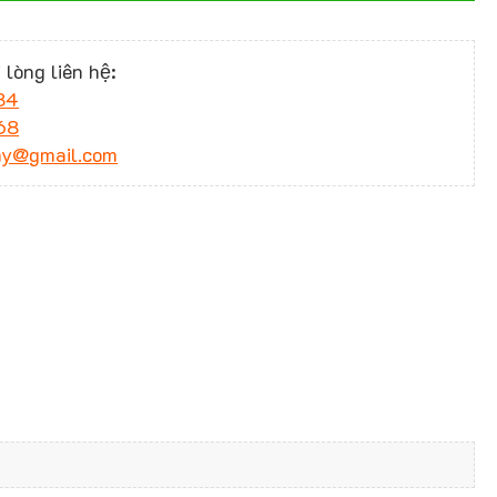
 lòng liên hệ:
34
68
ny@gmail.com