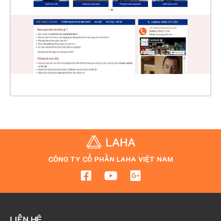
CHI TIẾT
XEM THỰC TẾ
CÔNG TY CỔ PHẦN LAHA VIỆT NAM
LIÊN HỆ