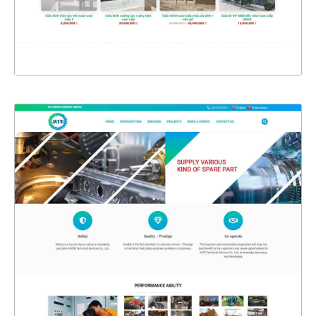
XEM THỰC TẾ
4389