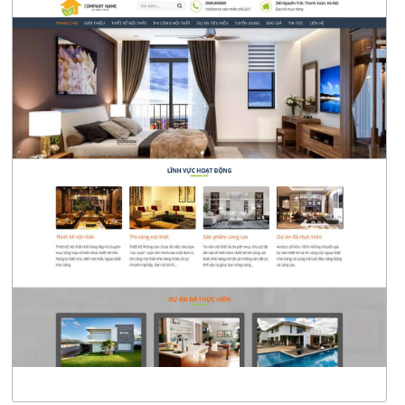
4399
CHI TIẾT
XEM THỰC TẾ