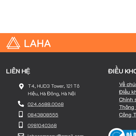
LIÊN HỆ
ĐIỀU KH
Về chú
T4, HUD3 Tower, 121 Tô
Điều k
Hiệu, Hà Đông, Hà Nội
Chính 
024.6688.0068
Thông 
Công 
0843808555
0981040368
lahacompany@gmail.com