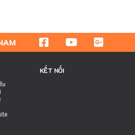
 NAM
KẾT NỐI
iệu
ể
ể
ite