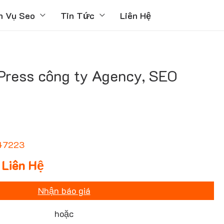
h Vụ Seo
Tin Tức
Liên Hệ
ress công ty Agency, SEO
47223
Liên Hệ
Nhận báo giá
hoặc