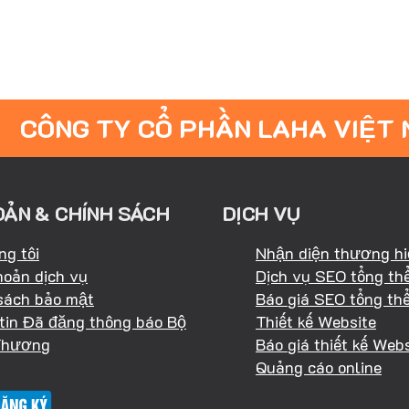
CÔNG TY CỔ PHẦN LAHA VIỆT
OẢN & CHÍNH SÁCH
DỊCH VỤ
ng tôi
Nhận diện thương h
hoản dịch vụ
Dịch vụ SEO tổng th
sách bảo mật
Báo giá SEO tổng th
tin Đã đăng thông báo Bộ
Thiết kế Website
Thương
Báo giá thiết kế Webs
Quảng cáo online