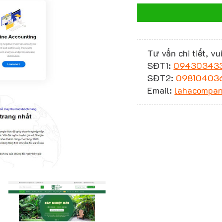
Tư vấn chi tiết, vui
SĐT1:
09430343
SĐT2:
09810403
Email:
lahacompa