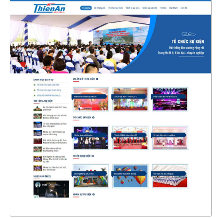
4393
CHI TIẾT
XEM THỰC TẾ