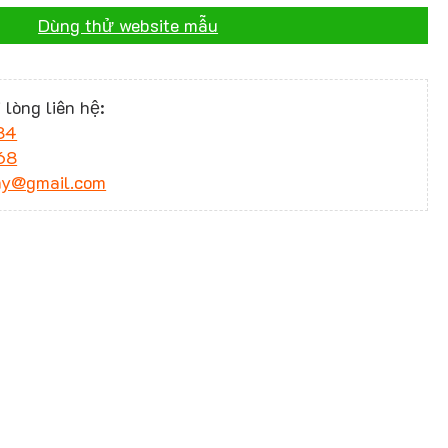
Dùng thử website mẫu
 lòng liên hệ:
34
68
ny@gmail.com