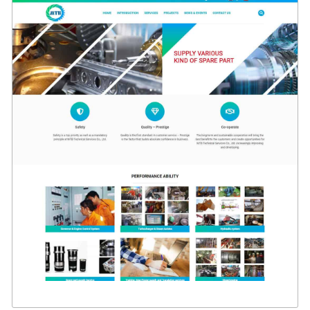
4389
CHI TIẾT
XEM THỰC TẾ