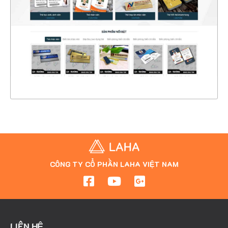
CHI TIẾT
XEM THỰC TẾ
CÔNG TY CỔ PHẦN LAHA VIỆT NAM
LIÊN HỆ