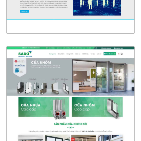
XEM THỰC TẾ
4356