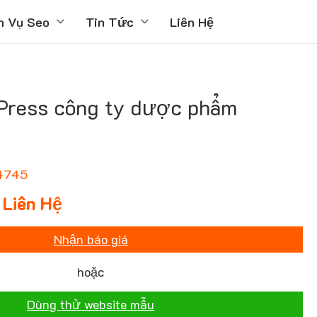
h Vụ Seo
Tin Tức
Liên Hệ
ress công ty dược phẩm
4745
Liên Hệ
Nhận báo giá
hoặc
Dùng thử website mẫu