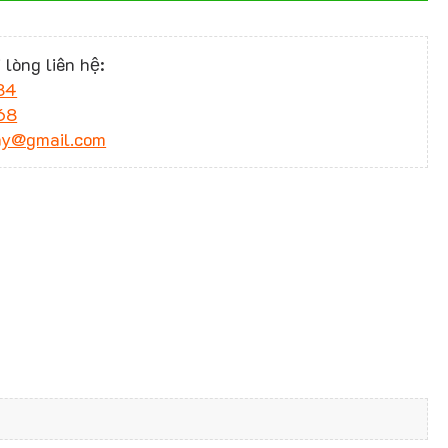
 lòng liên hệ:
34
68
ny@gmail.com