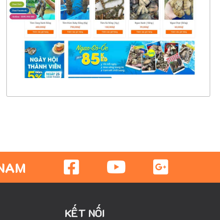
CHI TIẾT
XEM THỰC TẾ
 NAM
KẾT NỐI