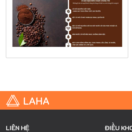
CHI TIẾT
XEM THỰC TẾ
LIÊN HỆ
ĐIỀU KH