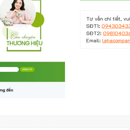
Tư vấn chi tiết, vui
SĐT1:
09430343
SĐT2:
09810403
Email:
lahacompa