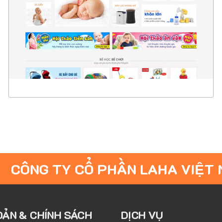
CHI TIẾT
XEM THỰC TẾ
CÔNG TY CỔ PHẦN LAHA VIỆT
OẢN & CHÍNH SÁCH
DỊCH VỤ