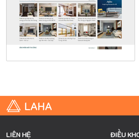
CHI TIẾT
XEM THỰC TẾ
LIÊN HỆ
ĐIỀU KH