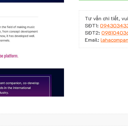
Tư vấn chi tiết, vui
SĐT1:
09430343
SĐT2:
09810403
Email:
lahacompa