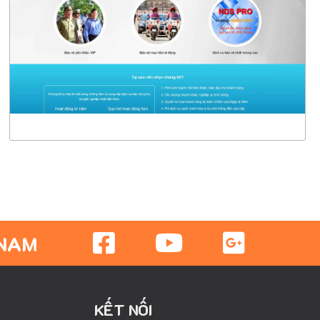
CHI TIẾT
XEM THỰC TẾ
 NAM
KẾT NỐI