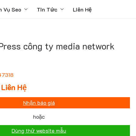
h Vụ Seo
Tin Tức
Liên Hệ
ress công ty media network
47318
Liên Hệ
Nhận báo giá
hoặc
Dùng thử website mẫu