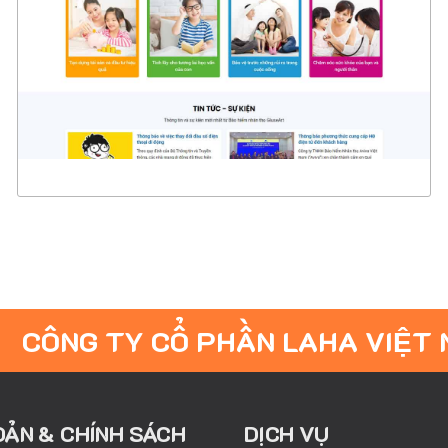
CHI TIẾT
XEM THỰC TẾ
CÔNG TY CỔ PHẦN LAHA VIỆT
OẢN & CHÍNH SÁCH
DỊCH VỤ