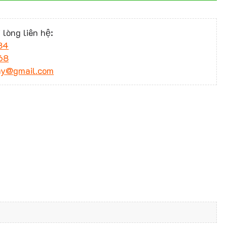
 lòng liên hệ:
34
68
ny@gmail.com