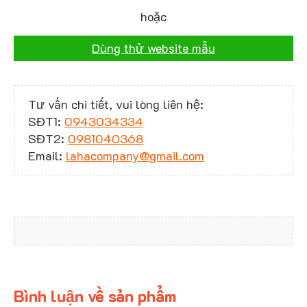
hoặc
Dùng thử website mẫu
Tư vấn chi tiết, vui lòng liên hệ:
SĐT1:
0943034334
SĐT2:
0981040368
Email:
lahacompany@gmail.com
Bình luận về sản phẩm