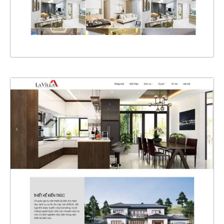
XEM THỰC TẾ
4323