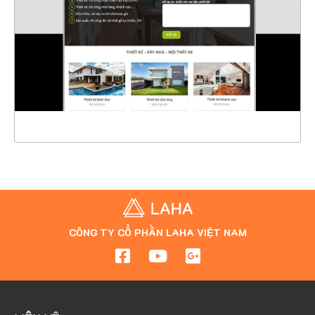
CHI TIẾT
XEM THỰC TẾ
CÔNG TY CỔ PHẦN LAHA VIỆT NAM