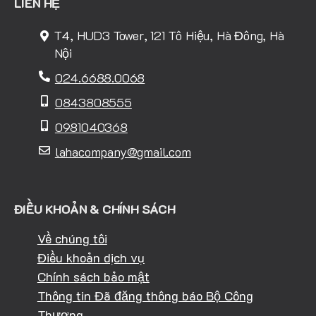
LIÊN HỆ
T4, HUD3 Tower, 121 Tô Hiệu, Hà Đông, Hà
Nội
024.6688.0068
0843808555
0981040368
lahacompany@gmail.com
ĐIỀU KHOẢN & CHÍNH SÁCH
Về chúng tôi
Điều khoản dịch vụ
Chính sách bảo mật
Thông tin Đã đăng thông báo Bộ Công
Thương