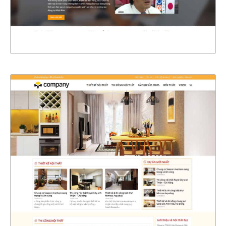
XEM THỰC TẾ
4401