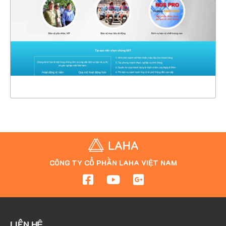
CHI TIẾT
XEM THỰC TẾ
CÔNG TY CỔ PHẦN LAHA VIỆT NAM
LIÊN HỆ