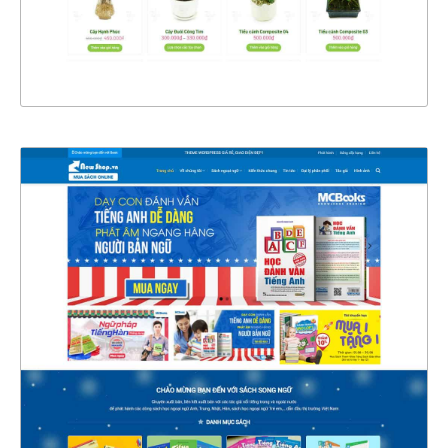
XEM THỰC TẾ
4341