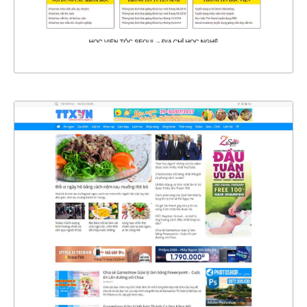
XEM THỰC TẾ
4347