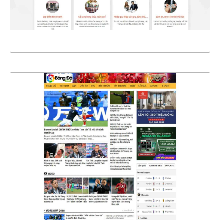
XEM THỰC TẾ
4340