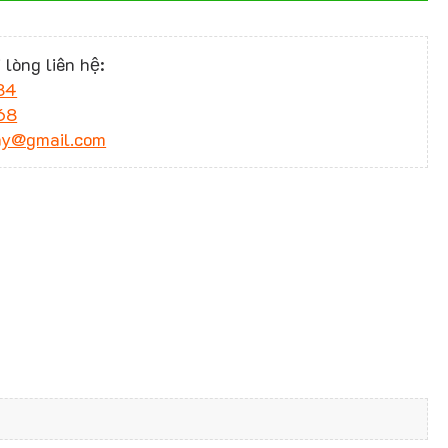
 lòng liên hệ:
34
68
ny@gmail.com