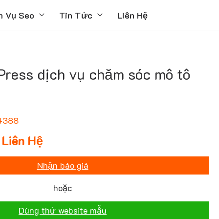
h Vụ Seo
Tin Tức
Liên Hệ
ress dịch vụ chăm sóc mô tô
4388
Liên Hệ
Nhận báo giá
hoặc
Dùng thử website mẫu