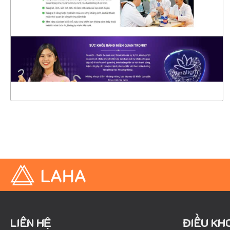
CHI TIẾT
XEM THỰC TẾ
LIÊN HỆ
ĐIỀU KH