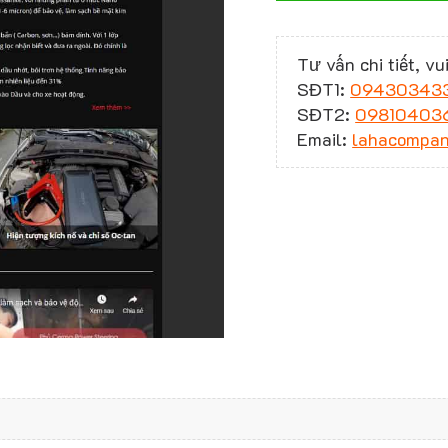
Tư vấn chi tiết, vui
SĐT1:
09430343
SĐT2:
09810403
Email:
lahacompa