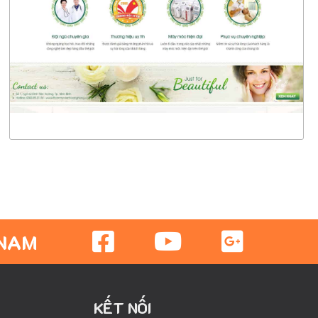
CHI TIẾT
XEM THỰC TẾ
 NAM
KẾT NỐI