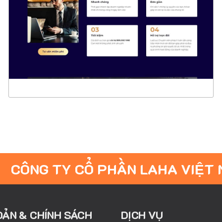
CHI TIẾT
XEM THỰC TẾ
CÔNG TY CỔ PHẦN LAHA VIỆT
OẢN & CHÍNH SÁCH
DỊCH VỤ