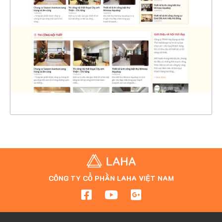
CHI TIẾT
XEM THỰC TẾ
CÔNG TY CỔ PHẦN LAHA VIỆT NAM