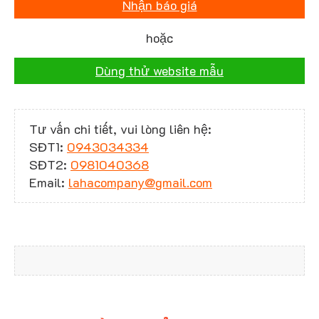
Nhận báo giá
hoặc
Dùng thử website mẫu
Tư vấn chi tiết, vui lòng liên hệ:
SĐT1:
0943034334
SĐT2:
0981040368
Email:
lahacompany@gmail.com