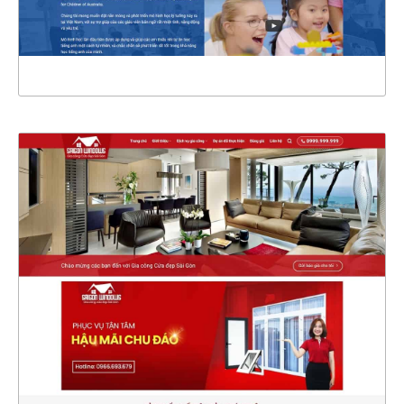
XEM THỰC TẾ
4357