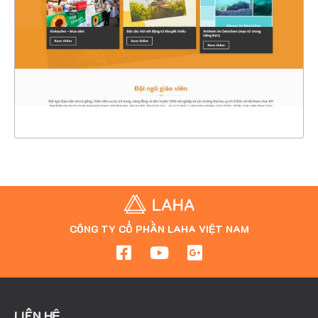
CHI TIẾT
XEM THỰC TẾ
CÔNG TY CỔ PHẦN LAHA VIỆT NAM
LIÊN HỆ