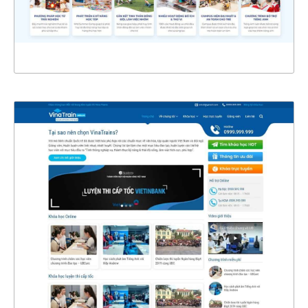
XEM THỰC TẾ
4501