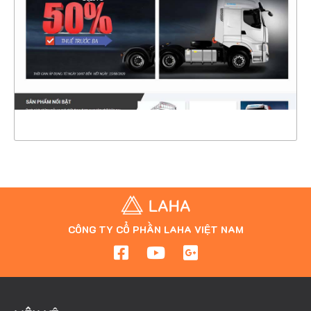
CHI TIẾT
XEM THỰC TẾ
CÔNG TY CỔ PHẦN LAHA VIỆT NAM