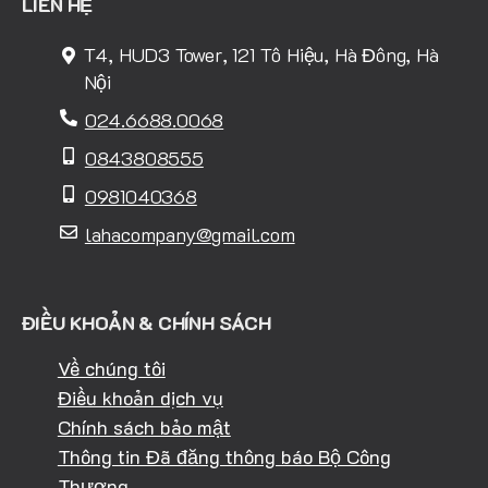
LIÊN HỆ
T4, HUD3 Tower, 121 Tô Hiệu, Hà Đông, Hà
Nội
024.6688.0068
0843808555
0981040368
lahacompany@gmail.com
ĐIỀU KHOẢN & CHÍNH SÁCH
Về chúng tôi
Điều khoản dịch vụ
Chính sách bảo mật
Thông tin Đã đăng thông báo Bộ Công
Thương