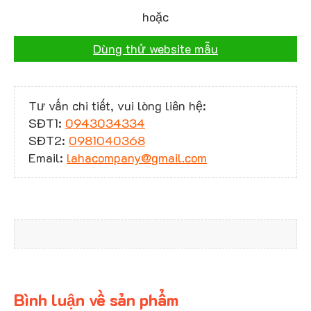
hoặc
Dùng thử website mẫu
Tư vấn chi tiết, vui lòng liên hệ:
SĐT1:
0943034334
SĐT2:
0981040368
Email:
lahacompany@gmail.com
Bình luận về sản phẩm