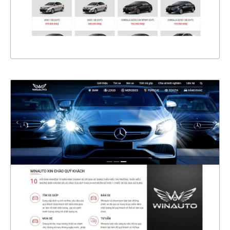
XEM THỰC TẾ
4549