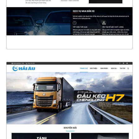
CHI TIẾT
XEM THỰC TẾ
47112