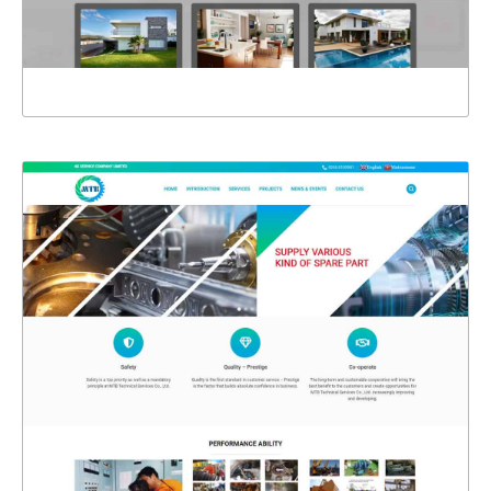
XEM THỰC TẾ
4389