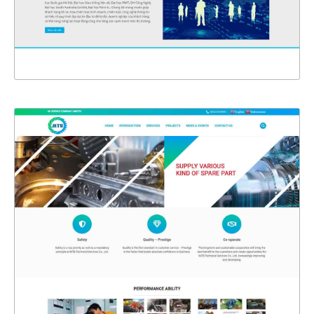
XEM THỰC TẾ
4389