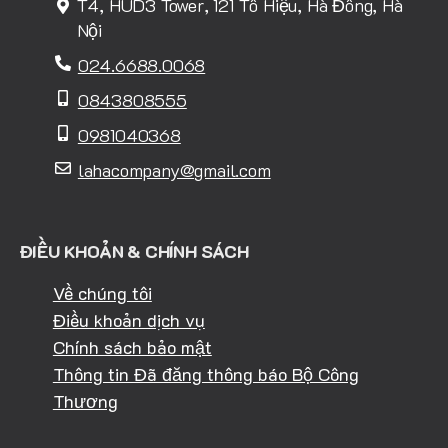
T4, HUD3 Tower, 121 Tô Hiệu, Hà Đông, Hà
Nội
024.6688.0068
0843808555
0981040368
lahacompany@gmail.com
ĐIỀU KHOẢN & CHÍNH SÁCH
Về chúng tôi
Điều khoản dịch vụ
Chính sách bảo mật
Thông tin Đã đăng thông báo Bộ Công
Thương