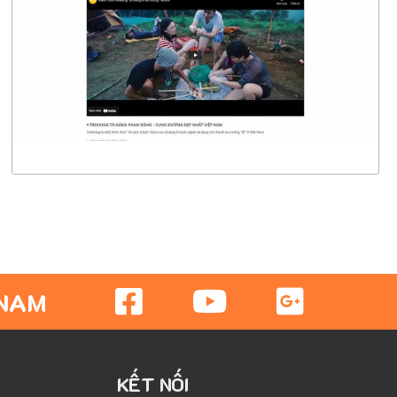
CHI TIẾT
XEM THỰC TẾ
 NAM
KẾT NỐI