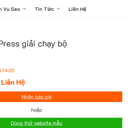
h Vụ Seo
Tin Tức
Liên Hệ
ress giải chạy bộ
47435
Liên Hệ
Nhận báo giá
hoặc
Dùng thử website mẫu