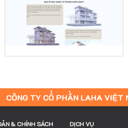
CHI TIẾT
XEM THỰC TẾ
CÔNG TY CỔ PHẦN LAHA VIỆT
OẢN & CHÍNH SÁCH
DỊCH VỤ