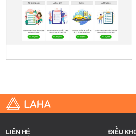
CHI TIẾT
XEM THỰC TẾ
LIÊN HỆ
ĐIỀU KH