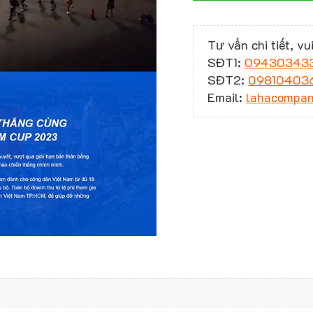
Tư vấn chi tiết, vui
SĐT1:
09430343
SĐT2:
09810403
Email:
lahacompa