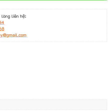
 lòng liên hệ:
34
68
ny@gmail.com