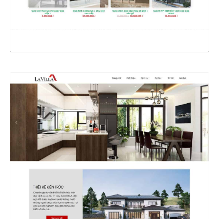
XEM THỰC TẾ
4323