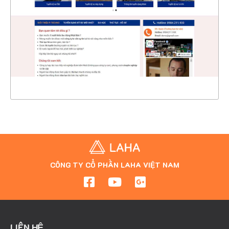
CHI TIẾT
XEM THỰC TẾ
CÔNG TY CỔ PHẦN LAHA VIỆT NAM
LIÊN HỆ